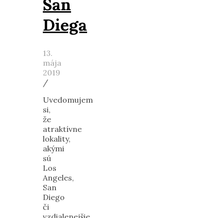
San
Diega
13.
mája
2019
/
Uvedomujem
si,
že
atraktívne
lokality,
akými
sú
Los
Angeles,
San
Diego
či
vzdialenejšie