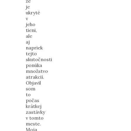
že
je
ukryté
v
jeho
tieni,
ale
aj
napriek
tejto
skutočnosti
ponúka
množstvo
atrakcií.
Objavil
som
to
počas
krátkej
zastávky
v tomto
meste.
Moja