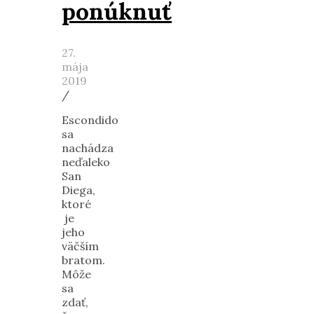
ponúknuť
27.
mája
2019
/
Escondido
sa
nachádza
neďaleko
San
Diega,
ktoré
je
jeho
väčším
bratom.
Môže
sa
zdať,