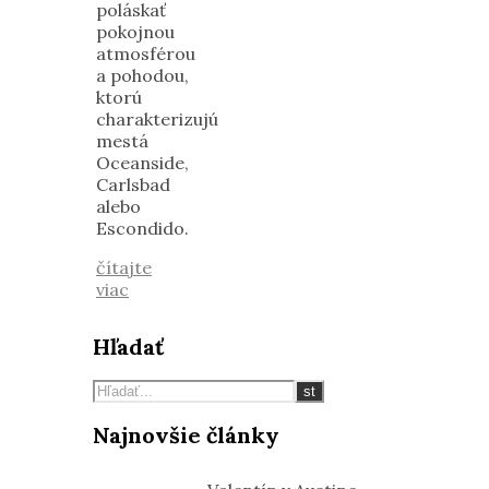
poláskať
pokojnou
atmosférou
a pohodou,
ktorú
charakterizujú
mestá
Oceanside,
Carlsbad
alebo
Escondido.
čítajte
viac
Hľadať
Najnovšie články