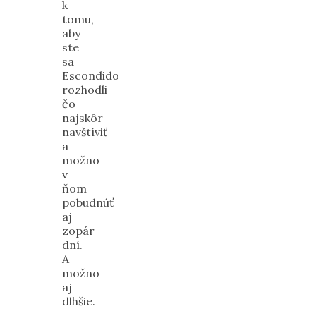
k
tomu,
aby
ste
sa
Escondido
rozhodli
čo
najskôr
navštíviť
a
možno
v
ňom
pobudnúť
aj
zopár
dní.
A
možno
aj
dlhšie.