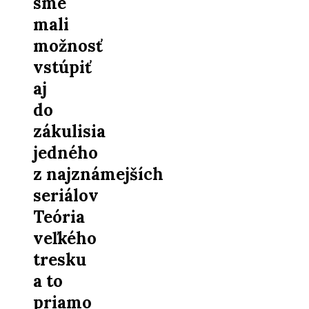
sme
mali
možnosť
vstúpiť
aj
do
zákulisia
jedného
z najznámejších
seriálov
Teória
veľkého
tresku
a to
priamo