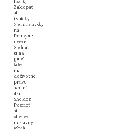
Bialik).
Zaklopať
si
typicky
Sheldonovsky
na
Pennyne
dvere.
Sadnúť
si na
gauč,
kde
má
doživotné
právo
sedieť
iba
Sheldon.
Pozrieť
si
slávne
neslávny
výťah,