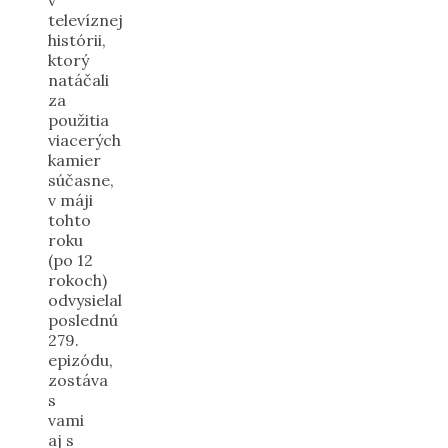
televíznej
histórii,
ktorý
natáčali
za
použitia
viacerých
kamier
súčasne,
v máji
tohto
roku
(po 12
rokoch)
odvysielal
poslednú
279.
epizódu,
zostáva
s
vami
aj s