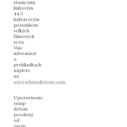
stanicami,
kultovým
44.5
hektárovým
pozemkom
veľkých
filmových
scén.
Viac
informácií
o
prehliadkach
nájdete
na
www.wbstudiotour.com
.
Upozornenie,
vstup
deťom
povolený
od
osem