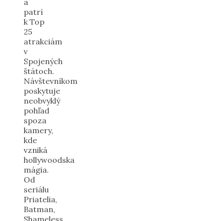
a
patrí
k Top
25
atrakciám
v
Spojených
štátoch.
Návštevníkom
poskytuje
neobvyklý
pohľad
spoza
kamery,
kde
vzniká
hollywoodska
mágia.
Od
seriálu
Priatelia,
Batman,
Shameless,