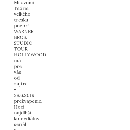
Milovníci
Teórie
veľkého
tresku
pozor!
WARNER
BROS.
STUDIO
TOUR
HOLLYWOOD
má
pre
vás
od
zajtra
–
28.6.2019
prekvapenie.
Hoci
najdlhší
komediálny
seriál
v