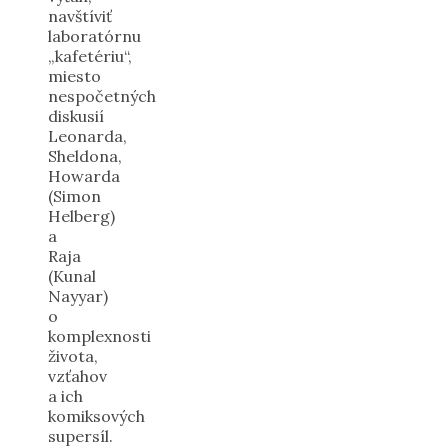
navštíviť
laboratórnu
„kafetériu“,
miesto
nespočetných
diskusií
Leonarda,
Sheldona,
Howarda
(Simon
Helberg)
a
Raja
(Kunal
Nayyar)
o
komplexnosti
života,
vzťahov
a ich
komiksových
supersíl.