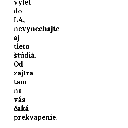
výlet
do
LA,
nevynechajte
aj
tieto
štúdiá.
Od
zajtra
tam
na
vás
čaká
prekvapenie.