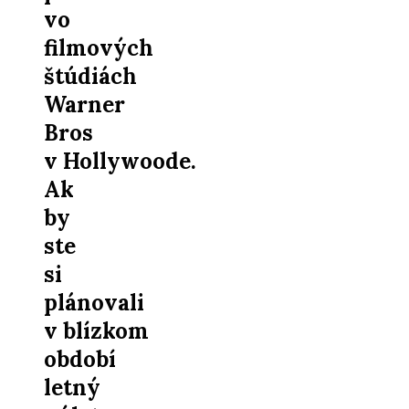
vo
filmových
štúdiách
Warner
Bros
v Hollywoode.
Ak
by
ste
si
plánovali
v blízkom
období
letný