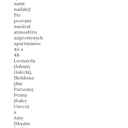
nami
naďalej!
Ste
pozvaní
nasávať
atmosféru
náprotivných
apartmánov
4A a
4B
Leonarda
(Johnny
Galecki),
Sheldona
(Jim
Parsons),
Penny
(Kaley
Cuoco)
a
Amy
(Mayim