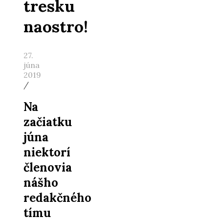
tresku
naostro!
27.
júna
2019
/
Na
začiatku
júna
niektorí
členovia
nášho
redakčného
tímu