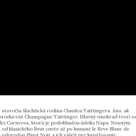
storočia šľachtická rodina Claudea Taittingera. Áno, ak
 producent Champagne Taittinger. Hlavný vinohrad tvorí o
rdci Carneros, ktorá je podoblasťou údolia Napa. Nosným
od klasického Brut cuvée až po luxusné le Reve Blanc de
ou odorodou Pinot Noir a ich vášeň pre kupážovanie