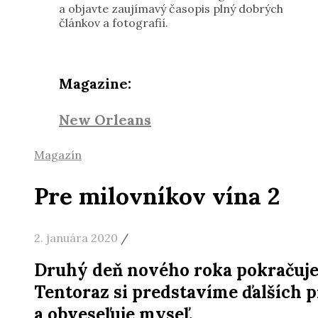
a objavte zaujímavý časopis plný dobrých
článkov a fotografií.
Magazine:
New Orleans
Magazín
Pre milovníkov vína 2
2. januára 2020
/
Druhý deň nového roka pokračuje
Tentoraz si predstavíme ďalších p
a obveseľuje myseľ.