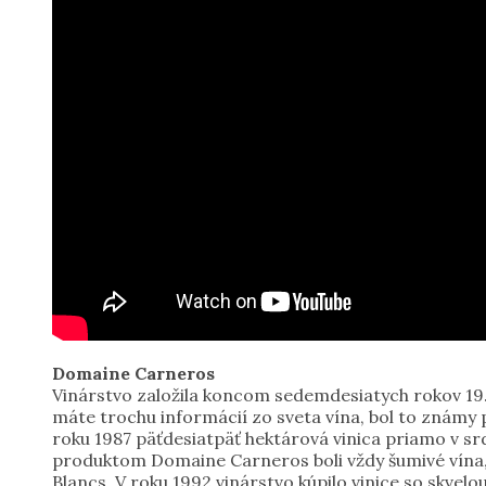
Domaine Carneros
Vinárstvo založila koncom sedemdesiatych rokov 19. 
máte trochu informácií zo sveta vína, bol to známy
roku 1987 päťdesiatpäť hektárová vinica priamo v s
produktom Domaine Carneros boli vždy šumivé vína, 
Blancs. V roku 1992 vinárstvo kúpilo vinice so skvel