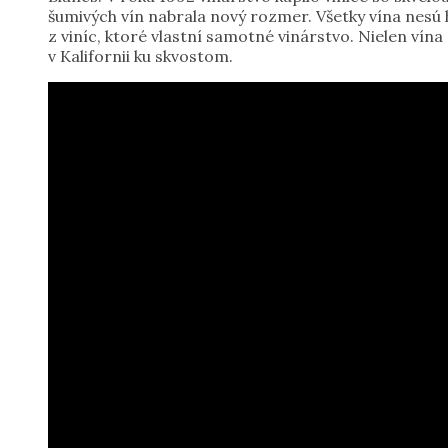
šumivých vín nabrala nový rozmer. Všetky vína nes
z viníc, ktoré vlastní samotné vinárstvo. Nielen vín
v Kalifornii ku skvostom.