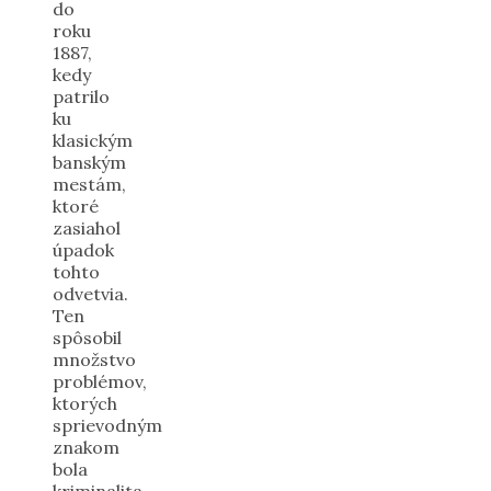
do
roku
1887,
kedy
patrilo
ku
klasickým
banským
mestám,
ktoré
zasiahol
úpadok
tohto
odvetvia.
Ten
spôsobil
množstvo
problémov,
ktorých
sprievodným
znakom
bola
kriminalita