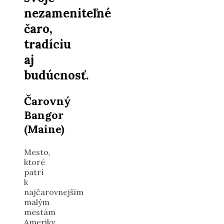
nezameniteľné
čaro,
tradíciu
aj
budúcnosť.
Čarovný
Bangor
(Maine)
Mesto,
ktoré
patrí
k
najčarovnejším
malým
mestám
Ameriky.