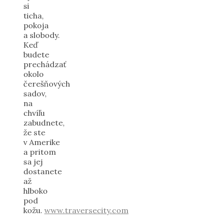
si
ticha,
pokoja
a slobody.
Keď
budete
prechádzať
okolo
čerešňových
sadov,
na
chvíľu
zabudnete,
že ste
v Amerike
a pritom
sa jej
dostanete
až
hlboko
pod
kožu.
www.traversecity.com