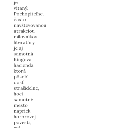
je
vítaný.
Pochopiteľne,
často
navštevovanou
atrakciou
milovníkov
literatúry
je aj
samotná
Kingova
hacienda,
ktorá
pôsobí
dosť
strašidelne,
hoci
samotné
mesto
napriek
hororovej
povesti,
má