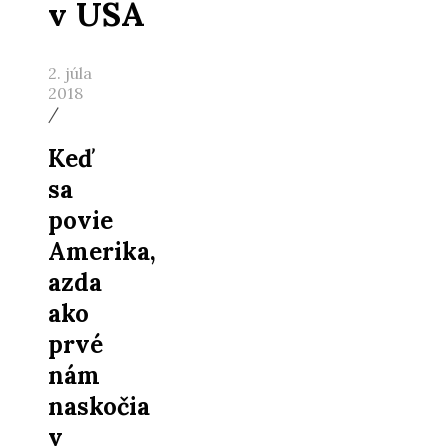
v USA
2. júla
2018
/
Keď
sa
povie
Amerika,
azda
ako
prvé
nám
naskočia
v