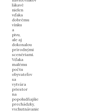
lákavé
nielen
vďaka
dobrému
vínku
a
pivu,
ale aj
dokonalou
prírodnými
scenériami.
Vďaka
malému
počtu
obyvateľov
sa
vytvára
priestor
na
popoludňajšie
prechádzky,
vychutnávanie