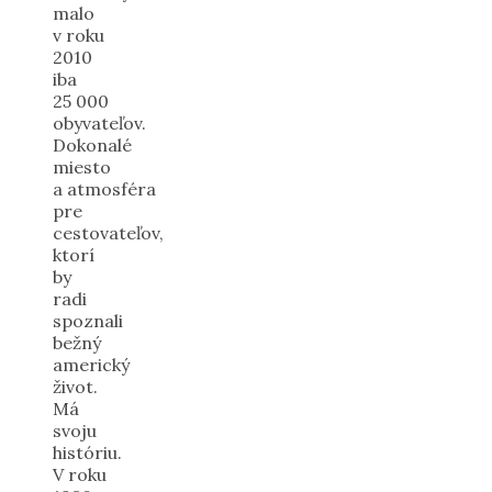
malo
v roku
2010
iba
25 000
obyvateľov.
Dokonalé
miesto
a atmosféra
pre
cestovateľov,
ktorí
by
radi
spoznali
bežný
americký
život.
Má
svoju
históriu.
V roku