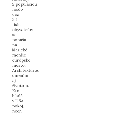
S populáciou
niečo
cez
33
tisíc
obyvateľov
sa
ponáša
na
klasické
menšie
európske
mesto.
Architektúrou,
umením
aj
životom.
Kto
hľadá
v USA
pokoj,
nech