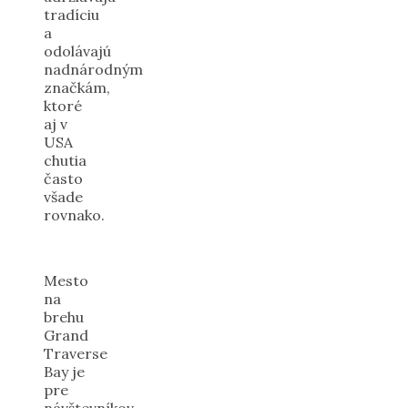
tradíciu
a
odolávajú
nadnárodným
značkám,
ktoré
aj v
USA
chutia
často
všade
rovnako.
Mesto
na
brehu
Grand
Traverse
Bay je
pre
návštevníkov