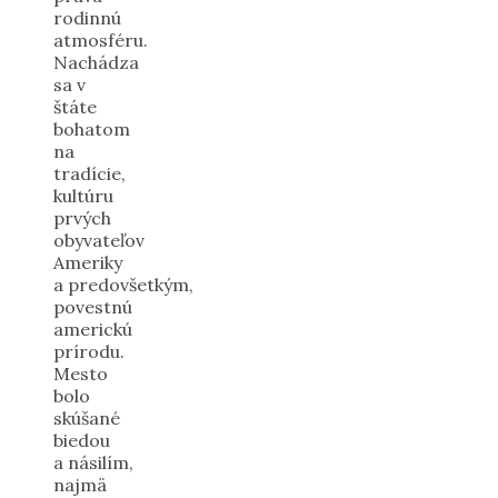
rodinnú
atmosféru.
Nachádza
sa v
štáte
bohatom
na
tradície,
kultúru
prvých
obyvateľov
Ameriky
a predovšetkým,
povestnú
americkú
prírodu.
Mesto
bolo
skúšané
biedou
a násilím,
najmä