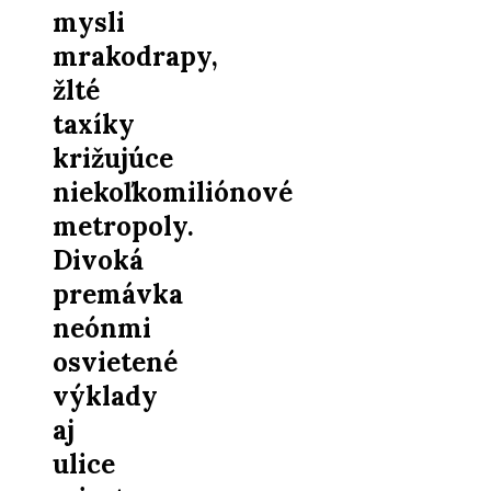
mysli
mrakodrapy,
žlté
taxíky
križujúce
niekoľkomiliónové
metropoly.
Divoká
premávka
neónmi
osvietené
výklady
aj
ulice