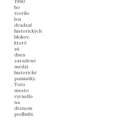
1980
ho
tvorilo
len
dvadsať
historických
blokov,
ktoré
sú
dnes
zaradené
medzi
historické
pamiatky.
Toto
mesto
vyrástlo
na
drsnom
podhubí.