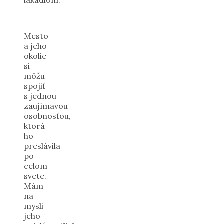
Mesto
a jeho
okolie
si
môžu
spojiť
s jednou
zaujímavou
osobnosťou,
ktorá
ho
preslávila
po
celom
svete.
Mám
na
mysli
jeho