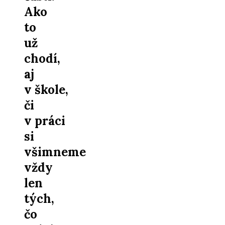
Ako
to
už
chodí,
aj
v škole,
či
v práci
si
všimneme
vždy
len
tých,
čo