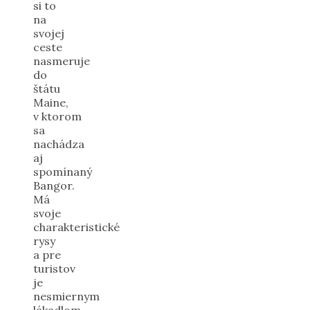
si to
na
svojej
ceste
nasmeruje
do
štátu
Maine,
v ktorom
sa
nachádza
aj
spomínaný
Bangor.
Má
svoje
charakteristické
rysy
a pre
turistov
je
nesmiernym
lákadlom.