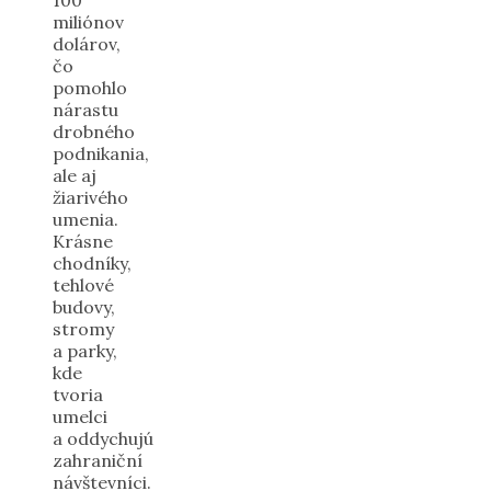
miliónov
dolárov,
čo
pomohlo
nárastu
drobného
podnikania,
ale aj
žiarivého
umenia.
Krásne
chodníky,
tehlové
budovy,
stromy
a parky,
kde
tvoria
umelci
a oddychujú
zahraniční
návštevníci.