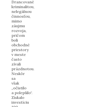
Drancované
kriminalitou,
nelegálnou
činnosťou,
mimo
záujmu
rozvoja,
pričom
boli
obchodné
priestory
v meste
často
zívali
prázdnotou.
Neskôr
sa
však
„očistilo
a polepšilo“.
Získalo
investíciu
100