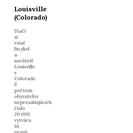
Louisville
(Colorado)
Stačí
si
vziať
bicykel
a
navštíviť
Louisville
v
Colorade.
S
počtom
obyvateľov
nepresahujúcich
číslo
20 000
vytvára
tú
pravú