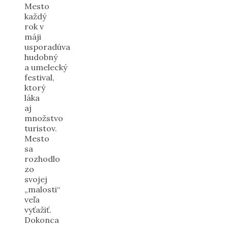
Mesto
každý
rok v
máji
usporadúva
hudobný
a umelecký
festival,
ktorý
láka
aj
množstvo
turistov.
Mesto
sa
rozhodlo
zo
svojej
„malosti“
veľa
vyťažiť.
Dokonca