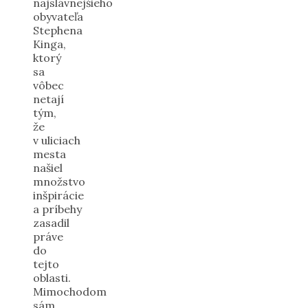
najslávnejšieho
obyvateľa
Stephena
Kinga,
ktorý
sa
vôbec
netají
tým,
že
v uliciach
mesta
našiel
množstvo
inšpirácie
a príbehy
zasadil
práve
do
tejto
oblasti.
Mimochodom
sám