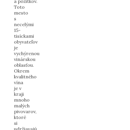
a pôžitkov.
Toto
mesto
s
necelými
15-
tisíckami
obyvateľov
je
vychýrenou
vinárskou
oblasťou.
Okrem
kvalitného
vína
je v
kraji
mnoho
malých
pivovarov,
ktoré
si
udržiavajú