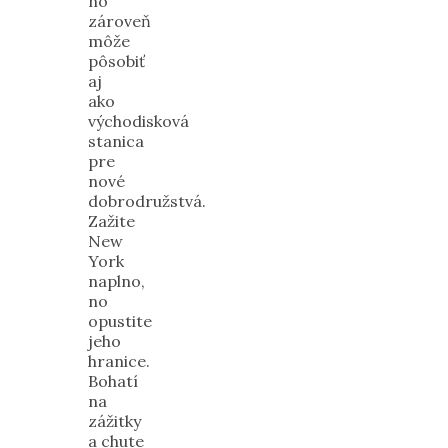
no
zároveň
môže
pôsobiť
aj
ako
východisková
stanica
pre
nové
dobrodružstvá.
Zažite
New
York
naplno,
no
opustite
jeho
hranice.
Bohatí
na
zážitky
a chute