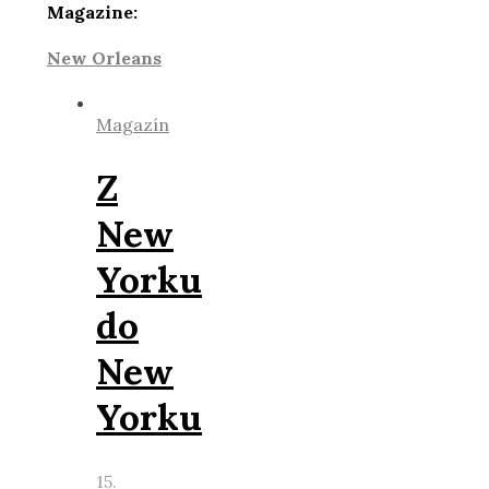
Magazine:
New Orleans
Magazín
Z
New
Yorku
do
New
Yorku
15.