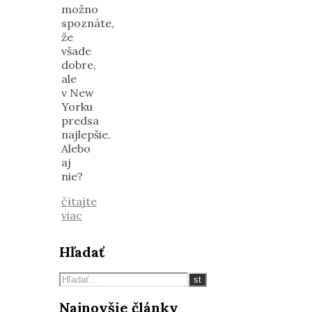
možno
spoznáte,
že
všade
dobre,
ale
v New
Yorku
predsa
najlepšie.
Alebo
aj
nie?
čítajte
viac
Hľadať
Najnovšie články