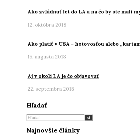
Ako zvládnuť let do LA a na čo by ste mali m
12. októbra 2018
Ako platiť v USA – hotovosťou alebo „kartam
15. augusta 2018
Aj v okolí LA je čo objavovať
22. septembra 2018
Hľadať
Najnovšie články