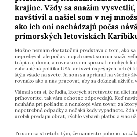
krajine. Vždy sa snažím vysvetliť,
navštívil a našiel som v nej mno
ako ich oni nachádzajú počas návš
prímorských letoviskách Karibiku
Možno nemám dostatočnú predstavu o tom, ako sa ta
neprebýval, ale počas mojich ciest som sa snažil veľ
trápia aj doma, a rovnako som spoznal mnohých ľudí
zahraničná politika USA, ani svet úspešných ľudí či 
štýlu všade na svete. Ja som sa upriamil na všedný ži
rovnako ako u nás pracovať, aby sa dokázali uživiť a 
Všímal som si, že ľudia, ktorých stretávate na ulici 
prihovoríte, tak vám ochotne odpovedajú. Keď navšt
neuháňa pri pokladni a nenakopí vám tovar, za ktorý
nepotrebné odpadky a nečaká kedy vypadnete. Zdá sa 
urobili predajni obrat, rýchlo vybavili platbu a viac u
Tu som sa stretol s tým, že namiesto pohonu na zákaz