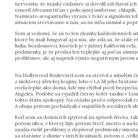
nervozitu, že nejaký cudzinec si dovolil zdržiavať i
vynoril Afroameričan v policajnej uniforme, chlapík,
Namiesto arogantného výrazu v tvári a signálom tel
situáciou stretávame u nás, sa na mňa usmial a popr
Som si vedomý, že sú to len zlomky každodenných situá
ktoré by mali fungovať aj u nás, ale zdá sa, že stále 
ľudia, bezdomovci, ktorých je v južnej Kalifornii veľ
podmienky, je tu predsa len teplejšie aj počas zim
problémov, ale aj napriek týmto negatívnym javom sa ľ
Na Hollywood Boulevard som sa stretol s mladým či
z niektorej africkej krajiny, lebo v LA žil jeho bratan
oveľa lepšie ako doma, kde mu chýbal pocit bezpečia.
Angeles. Podobe sa vyjadril čierny šofér taxíku v Lo
tohto štátu spokojný. Na otázku prečo odpovedali rov
A obaja pritom pochádzali z najnižších sociálnych sk
Keď som sa domácich spytoval na spôsob života, tak
potom ulica, v ktorej žijú, potom štvrť, mesto a na k
snažia riešiť problémy a zlepšovať podmienky miesta 
sa staráme o dianie v iných krajinách, potom o „veľkú