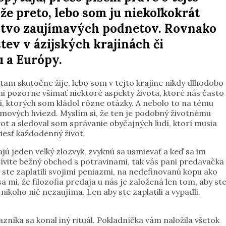
 že preto, lebo som ju niekoľkokrát
žstvo zaujímavých podnetov. Rovnako
tev v ázijských krajinách či
 a Európy.
m skutočne žije, lebo som v tejto krajine nikdy dlhodobo
mi pozorne všímať niektoré aspekty života, ktoré nás často
, ktorých som kládol rôzne otázky. A nebolo to na tému
filmových hviezd. Myslím si, že ten je podobný životnému
vot a sledoval som správanie obyčajných ľudí, ktorí musia
viesť každodenný život.
majú jeden veľký zlozvyk, zvyknú sa usmievať a keď sa im
ívite bežný obchod s potravinami, tak vás pani predavačka
 ste zaplatili svojimi peniazmi, na nedefinovanú kopu ako
mi, že filozofia predaja u nás je založená len tom, aby st
ž nikoho nič nezaujíma. Len aby ste zaplatili a vypadli.
níka sa konal iný rituál. Pokladníčka vám naložila všetok