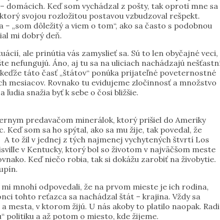
ch – domácich. Keď som vychádzal z pošty, tak oproti mne sa
 ktorý svojou rozložitou postavou vzbudzoval rešpekt.
a – „som dôležitý a viem o tom“, ako sa často s podobnou
ial mi dobrý deň.
cií, ale prinútia vás zamyslieť sa. Sú to len obyčajné veci,
ešte nefungujú. Áno, aj tu sa na uliciach nachádzajú nešťastn
a, keďže táto časť „štátov“ ponúka prijateľné poveternostné
ných mesiacov. Rovnako tu evidujeme zločinnosť a množstvo
udia snažia byť k sebe o čosi bližšie.
ernym predavačom minerálok, ktorý prišiel do Ameriky
ec. Keď som sa ho spýtal, ako sa mu žije, tak povedal, že
 A to žil v jednej z tých najmenej vychytených štvrtí Los
uisville v Kentucky, ktorý bol so životom v najväčšom meste
nako. Keď niečo robia, tak si dokážu zarobiť na živobytie.
upín.
 mi mnohí odpovedali, že na prvom mieste je ich rodina,
onci tohto reťazca sa nachádzal štát – krajina. Vždy sa
a mesta, v ktorom žijú. U nás akoby to platilo naopak. Radi
“ politiku a až potom o miesto, kde žijeme.