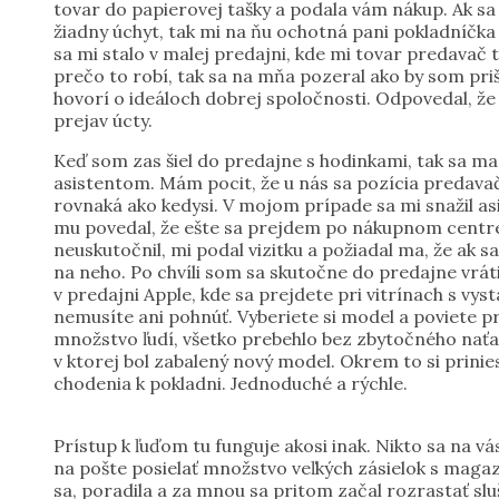
tovar do papierovej tašky a podala vám nákup. Ak sa 
žiadny úchyt, tak mi na ňu ochotná pani pokladníčka n
sa mi stalo v malej predajni, kde mi tovar predavač t
prečo to robí, tak sa na mňa pozeral ako by som priš
hovorí o ideáloch dobrej spoločnosti. Odpovedal, že 
prejav úcty.
Keď som zas šiel do predajne s hodinkami, tak sa ma 
asistentom. Mám pocit, že u nás sa pozícia predavač
rovnaká ako kedysi. V mojom prípade sa mi snažil as
mu povedal, že ešte sa prejdem po nákupnom centre a
neuskutočnil, mi podal vizitku a požiadal ma, že ak 
na neho. Po chvíli som sa skutočne do predajne vráti
v predajni Apple, kde sa prejdete pri vitrínach s vys
nemusíte ani pohnúť. Vyberiete si model a poviete pr
množstvo ľudí, všetko prebehlo bez zbytočného naťaho
v ktorej bol zabalený nový model. Okrem to si prinie
chodenia k pokladni. Jednoduché a rýchle.
Prístup k ľuďom tu funguje akosi inak. Nikto sa na v
na pošte posielať množstvo veľkých zásielok s magaz
sa, poradila a za mnou sa pritom začal rozrastať slu