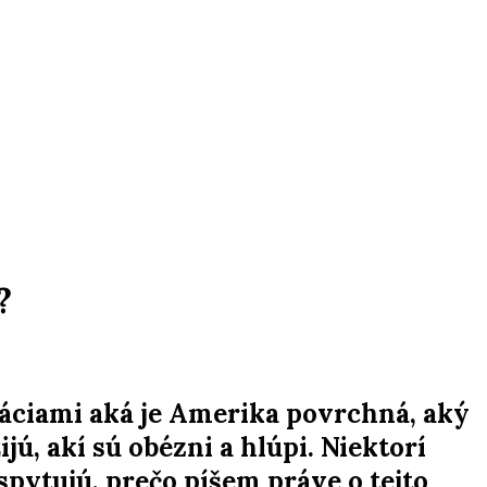
?
áciami aká je Amerika povrchná, aký
ijú, akí sú obézni a hlúpi. Niektorí
 spytujú, prečo píšem práve o tejto