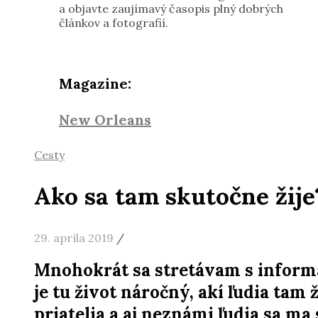
a objavte zaujímavý časopis plný dobrých
článkov a fotografií.
Magazine:
New Orleans
Cesty
Ako sa tam skutočne žije
29. apríla 2019
/
Mnohokrát sa stretávam s inform
je tu život náročný, akí ľudia tam ž
priatelia a aj neznámi ľudia sa ma