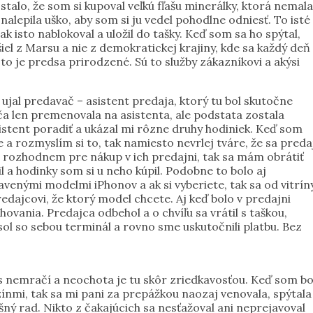
stalo, že som si kupoval veľkú fľašu minerálky, ktorá nemala
alepila uško, aby som si ju vedel pohodlne odniesť. To isté
ak isto nablokoval a uložil do tašky. Keď som sa ho spýtal,
iel z Marsu a nie z demokratickej krajiny, kde sa každý deň
to je predsa prirodzené. Sú to služby zákazníkovi a akýsi
ujal predavač – asistent predaja, ktorý tu bol skutočne
a len premenovala na asistenta, ale podstata zostala
istent poradiť a ukázal mi rôzne druhy hodiniek. Keď som
 rozmyslím si to, tak namiesto nevrlej tváre, že sa preda
sa rozhodnem pre nákup v ich predajni, tak sa mám obrátiť
l a hodinky som si u neho kúpil. Podobne to bolo aj
tavenými modelmi iPhonov a ak si vyberiete, tak sa od vitrín
edajcovi, že ktorý model chcete. Aj keď bolo v predajni
vania. Predajca odbehol a o chvíľu sa vrátil s taškou,
sol so sebou terminál a rovno sme uskutočnili platbu. Bez
ás nemračí a neochota je tu skôr zriedkavosťou. Keď som bo
ínmi, tak sa mi pani za prepážkou naozaj venovala, spýtala
šný rad. Nikto z čakajúcich sa nesťažoval ani neprejavoval